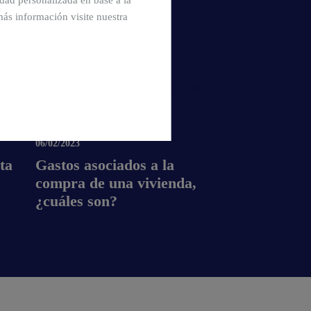
cidad personalizada en base a la
más información visite nuestra
ACTUALIDAD DEL SECTOR
06/02/2023
ta
Gastos asociados a la
compra de una vivienda,
¿cuáles son?