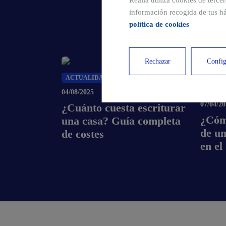
Realia utiliza cookies de terce
información recogida de tus há
política de cookies
Rechazar
Config
ACTUALIDAD DEL SECTOR
ACTUA
04/08/2025
07/04/2
¿Cuánto cuesta escriturar
¿Cóm
una casa? Guía completa
de un
de costes
en el