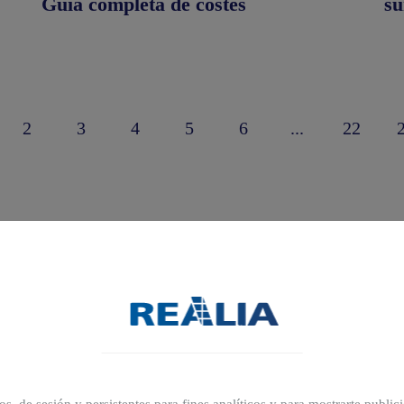
Guía completa de costes
su
2
3
4
5
6
...
22
¿Qué te interesa?
Indica la temática de tu interés y encuentra el contenido
que buscas