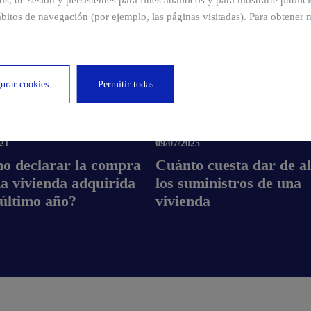
ros, de sesión y persistentes para fines analíticos y para mostrarte publi
bitos de navegación (por ejemplo, las páginas visitadas). Para obtener 
Comprar
Alquilar
Vender
Invertir
urar cookies
Permitir todas
LIDAD DEL SECTOR
ACTUALIDAD DEL SECTOR
021
09/07/2025
o declarar la compra
Cuánto cuesta dar de al
a vivienda adquirida
los suministros de una
 último año?
vivienda