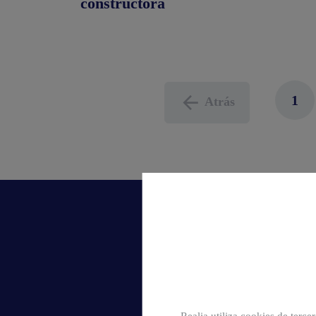
constructora
1
Atrás