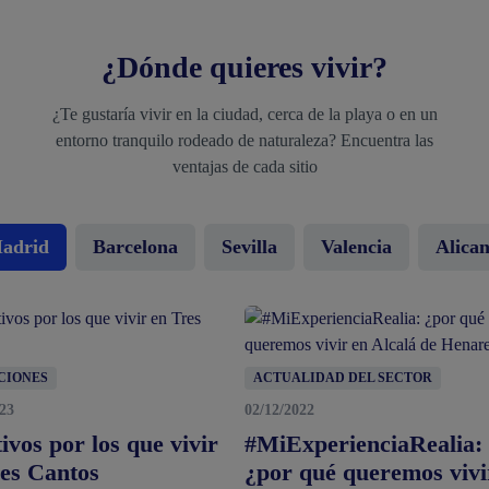
¿Dónde quieres vivir?
¿Te gustaría vivir en la ciudad, cerca de la playa o en un
entorno tranquilo rodeado de naturaleza? Encuentra las
ventajas de cada sitio
adrid
Barcelona
Sevilla
Valencia
Alican
CIONES
ACTUALIDAD DEL SECTOR
023
02/12/2022
ivos por los que vivir
#MiExperienciaRealia:
es Cantos
¿por qué queremos vivi