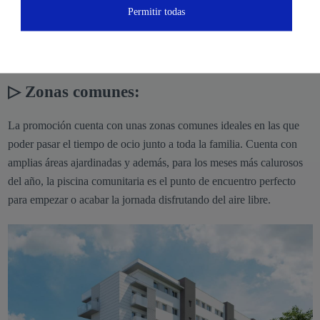
de Barcelona en pocos minutos.
Permitir todas
El emplazamiento ideal para una vida tranquila, ¡sin perder la
conexión!
▷ Zonas comunes:
La promoción cuenta con unas zonas comunes ideales en las que
poder pasar el tiempo de ocio junto a toda la familia. Cuenta con
amplias áreas ajardinadas y además, para los meses más calurosos
del año, la piscina comunitaria es el punto de encuentro perfecto
para empezar o acabar la jornada disfrutando del aire libre.