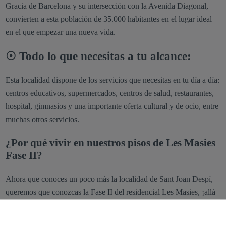
Gracia de Barcelona y su intersección con la Avenida Diagonal,
convierten a esta población de 35.000 habitantes en el lugar ideal
en el que empezar una nueva vida.
☉ Todo lo que necesitas a tu alcance:
Esta localidad dispone de los servicios que necesitas en tu día a día:
centros educativos, supermercados, centros de salud, restaurantes,
hospital, gimnasios y una importante oferta cultural y de ocio, entre
muchas otros servicios.
¿Por qué vivir en nuestros pisos de Les Masies
Fase II?
Ahora que conoces un poco más la localidad de Sant Joan Despí,
queremos que conozcas la Fase II del residencial Les Masies, ¡allá
vamos!