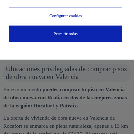
promoción como el entorno en el que se encuentra, que
estén en barrios en expansión,
excelentemente
Configurar cookies
comunicados y que te brinden tanto tranquilidad como
oportunidad
de aprovechar cualquier servicio que
Permitir todas
necesites.
Ubicaciones privilegiadas de comprar pisos
de obra nueva en Valencia
En este momento
puedes comprar tu piso en Valencia
de obra nueva con Realia en dos de las mejores zonas
de la región: Rocafort y Patraix.
La oferta de vivienda de obra nueva en Valencia de
Rocafort se enmarca en plena naturaleza, apenas a 13 km