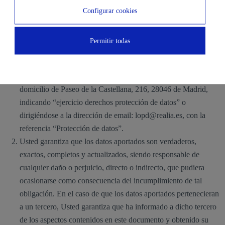
Configurar cookies
Derechos de los interesados.
Permitir todas
Los interesados pueden ejercitar sus derechos de acceso,
rectificación, supresión, portabilidad, limitación u oposición
dirigiéndose por escrito al Responsable del tratamiento, en el
domicilio de Paseo de la Castellana, 216, 28046 de Madrid,
indicando “ejercicio derechos protección de datos” o
dirigiéndose a la dirección de email: lopd@realia.es, con la
referencia “Protección de datos”.
Usted garantiza que los datos aportados son verdaderos,
exactos, completos y actualizados, siendo responsable de
cualquier daño o perjuicio, directo o indirecto, que pudiera
ocasionarse como consecuencia del incumplimiento de tal
obligación. En el caso de que los datos aportados pertenecieran
a un tercero, Usted garantiza que ha informado a dicho tercero
de los aspectos contenidos en este documento y obtenido su