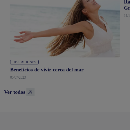
Ra
Gr
11/
UBICACIONES
Beneficios de vivir cerca del mar
05/07/2023
Ver todos