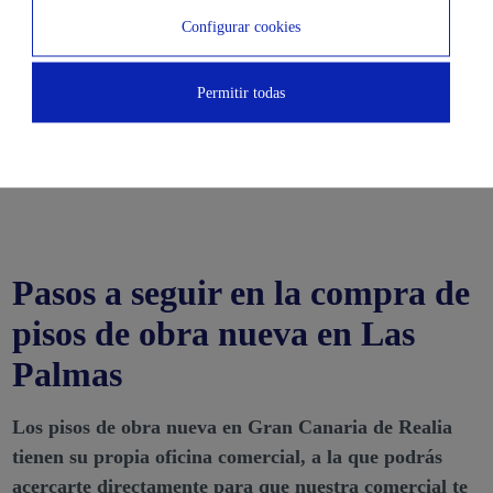
aproximadamente 25 ºC en verano. Las Palmas de Gran
Configurar cookies
Canaria, además, es una capital que te garantiza una
variada oferta de ocio y compras, entornos turísticos para
Permitir todas
todos los gustos muy vinculados a la naturaleza y también
todos los servicios que requieras en cuanto a educación,
sanidad o entretenimiento.
Pasos a seguir en la compra de
pisos de obra nueva en Las
Palmas
Los pisos de obra nueva en Gran Canaria de Realia
tienen su propia oficina comercial, a la que podrás
acercarte directamente para que nuestra comercial te