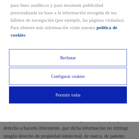
para fines analíticos y para mostrarte publicidad
pretende efectuar;
personalizada en base a la información recogida de tus
hábitos de navegación (por ejemplo, las páginas visitadas).
· violen los secretos empresariales de terceros;
Para obtener más información visite nuestra
política de
cookies
· sean contrarios al derecho al honor, a la intimidad personal y
familiar o a la propia imagen de las personas;
Rechazar
· infrinjan la normativa sobre secreto de las comunicaciones;
provoquen por sus características (como formato, extensión, etc.)
Configurar cookies
dificultades en el normal funcionamiento de los Servicios.
6. LICENCIA SOBRE LAS COMUNICACIONES.
Permitir todas
En el caso de que el Usuario envíe información de cualquier tipo a
REALIA a través de los Sitios Web, mediante los canales
dispuestos a tal fin, el Usuario declara, garantiza y acepta que tiene
derecho a hacerlo libremente, que dicha información no infringe
ningún derecho de propiedad intelectual, de marca, de patente,