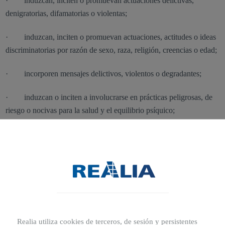
· induzcan, inciten o promuevan actuaciones delictivas,
denigratorias, difamatorias o violentas;
· induzcan, inciten o promuevan actuaciones, actitudes o ideas
discriminatorias por razón de sexo, raza, religión, creencias o edad;
· incorporen mensajes delictivos, violentos o degradantes;
· induzcan o inciten a involucrarse en prácticas peligrosas, de
riesgo o nocivas para la salud y el equilibrio psíquico;
· sean falsos, ambiguos, inexactos, exagerados o
extemporáneos, de forma que puedan inducir a error sobre su
objeto o sobre las intenciones o propósitos del comunicante;
· se encuentren protegidos por cualesquiera derechos de
propiedad intelectual o industrial pertenecientes a terceros, sin que
el Usuario haya obtenido previamente de sus titulares la
Realia utiliza cookies de terceros, de sesión y persistentes
autorización necesaria para llevar a cabo el uso que efectúa o