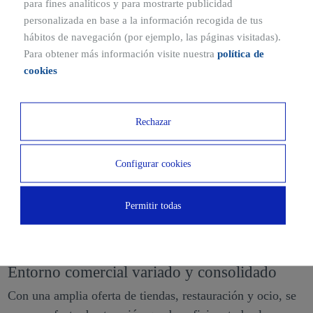
para fines analíticos y para mostrarte publicidad
personalizada en base a la información recogida de tus
hábitos de navegación (por ejemplo, las páginas visitadas).
Para obtener más información visite nuestra
política de
cookies
¿Por qué alquilar un local en el
Rechazar
centro comercial de A Coruña?
Configurar cookies
Tráfico constante de visitantes
El centro comercial recibe diariamente un gran número de
Permitir todas
clientes, lo que proporciona una visibilidad óptima para tu
negocio.
Entorno comercial variado y consolidado
Con una amplia oferta de tiendas, restauración y ocio, se