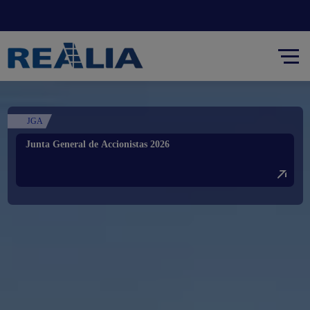
JGA
Junta General de Accionistas 2026