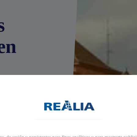
s
en
la con
s estándares de
omodidades para
as comunes que
Diferentes
illa para