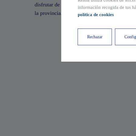
Realia utiliza cookies de terce
disfrutar de la luz, el buen tiempo y todas las
información recogida de tus há
la provincia.
política de cookies
Rechazar
Config