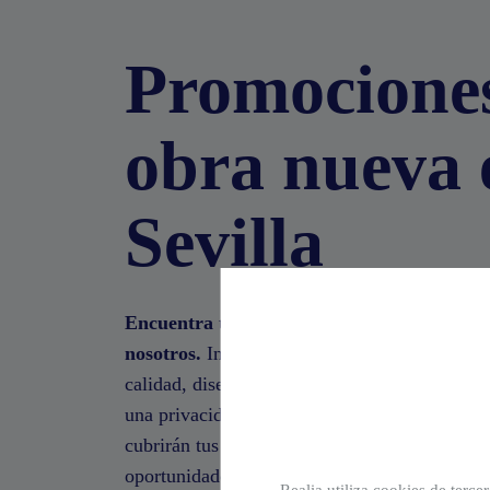
Promocione
obra nueva 
Sevilla
Encuentra tu chalet de obra nueva en Sevil
nosotros.
Inmuebles que cumplen los más alto
calidad, diseño y seguridad, con todas las c
una privacidad totalmente confortable y zon
cubrirán tus necesidades y las de tu familia. 
oportunidades de chalets de obra nueva en Sev