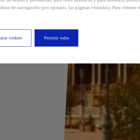
ros, de sesión y persistentes para fines analíticos y para mostrarte publi
 posibilidades de
bitos de navegación (por ejemplo, las páginas visitadas). Para obtener 
urar cookies
Permitir todas