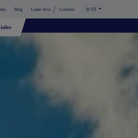
ES
dia
Blog
Canal ético
Contacto
iales