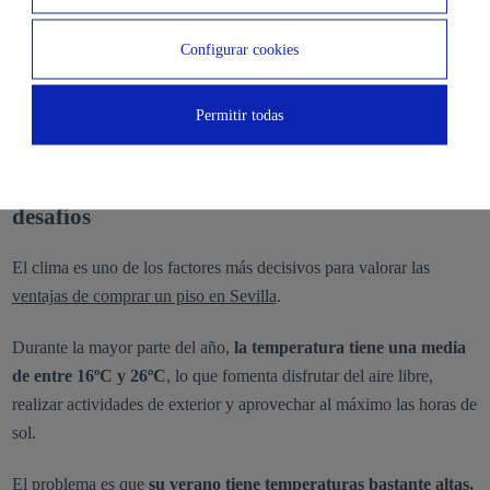
reconocido prestigio y con todo tipo de facilidades para un estilo de
vida único.
Configurar cookies
Descubre estas promociones en nuestra página o web o ven a
visitarlas solicitando una cita previa y empieza a disfrutar y
Permitir todas
presumir de una vivienda con todo lo que buscas y necesitas.
¿Cómo es el clima en Sevilla? Ventajas y
desafíos
El clima es uno de los factores más decisivos para valorar las
ventajas de comprar un piso en Sevilla
.
Durante la mayor parte del año,
la temperatura tiene una media
de entre 16ºC y 26ºC
, lo que fomenta disfrutar del aire libre,
realizar actividades de exterior y aprovechar al máximo las horas de
sol.
El problema es que
su verano tiene temperaturas bastante altas,