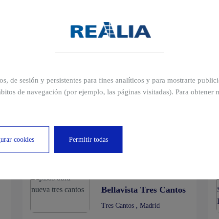
Valencia , Valencia
ros, de sesión y persistentes para fines analíticos y para mostrarte publi
Brisas de Son Dameto
bitos de navegación (por ejemplo, las páginas visitadas). Para obtener 
Mallorca , Mallorca
urar cookies
Permitir todas
Bellavista Tres Cantos
Tres Cantos , Madrid