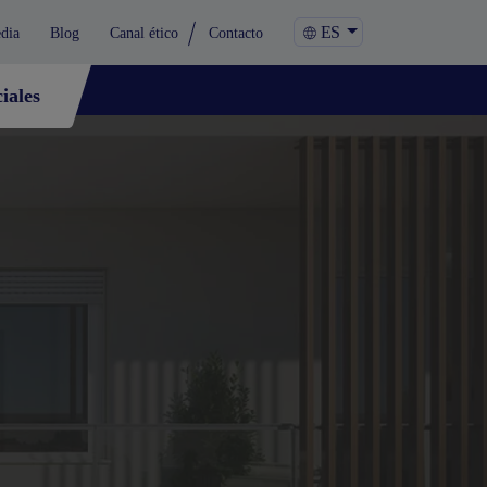
ES
dia
Blog
Canal ético
Contacto
iales