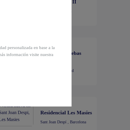
Bárbara Fase II
Rocafort , Valencia
cidad personalizada en base a la
Realia Valdebebas
más información visite nuestra
Único
Valdebebas , Madrid
Residencial Les Masies
Sant Joan Despí , Barcelona