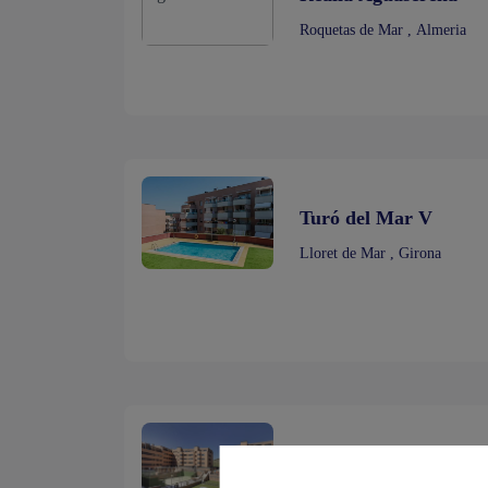
Roquetas de Mar , Almeria
Turó del Mar V
Lloret de Mar , Girona
Realia Arroyovereda