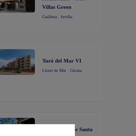
Villas Green
Guillena , Sevilla
Turó del Mar VI
Lloret de Mar , Girona
Realia Altos de Santa