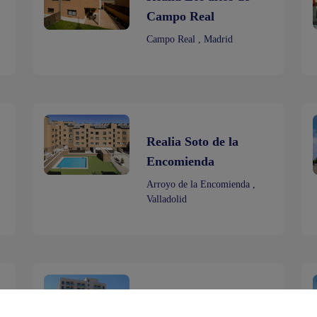
Campo Real
Campo Real , Madrid
Realia Soto de la
Encomienda
Arroyo de la Encomienda ,
Valladolid
Realia Patraix