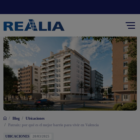
/
/
Blog
Ubicaciones
/
Patraix: por qué es el mejor barrio para vivir en Valencia
UBICACIONES
20/03/2025