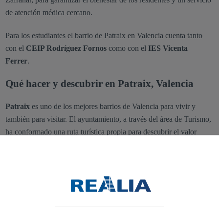
de atención médica cercano.
Para los estudiantes el barrio de Patraix en Valencia cuenta tanto
con el
CEIP Rodríguez Fornos
como con el
IES Vicenta
Ferrer
.
Qué hacer y descubrir en Patraix, Valencia
Patraix
es uno de los mejores barrios de Valencia para vivir y
también para visitar. El ayuntamiento, a través del área de Turismo,
ha conformado una ruta turística propia para descubrir el valor
patrimonial y los principales puntos de interés del distrito.
A ellos se suma una extensa oferta de gastronomía, ocio y cultura,
que puede satisfacer las necesidades de cualquier persona, vecino o
turista.
Mejores rincones para disfrutar de la vida