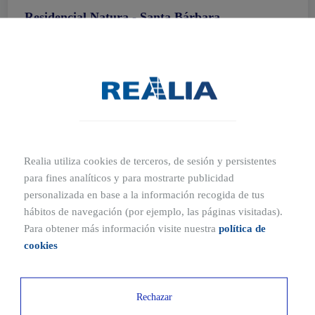
Residencial Natura - Santa Bárbara
Ático
2,3 y 4 Dormitorios
Desde
581.200€
Más información
Realia utiliza cookies de terceros, de sesión y persistentes
Por otro lado, la cercanía y las buenas conexiones con la ciudad de
para fines analíticos y para mostrarte publicidad
personalizada en base a la información recogida de tus
Valencia ofrecen la oportunidad de poder hacer planes sin invertir
hábitos de navegación (por ejemplo, las páginas visitadas).
excesivo tiempo en los desplazamientos, además la zona también
Para obtener más información visite nuestra
política de
está conectada con metro y autobús, por tanto, perfecta localización
cookies
para quienes apuestan por la movilidad sostenible o no disponen de
vehículo propio.
Rechazar
Encuentra en Natura - Santa Bárbara, tu futuro hogar, en el que