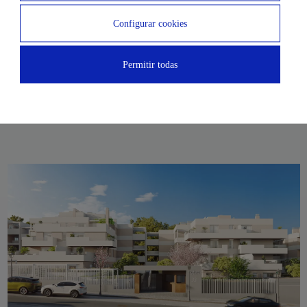
podrás escoger entre viviendas de
2, 3 y 4 dormitorios
con
exclusivas terrazas desde donde poder relajarte y disfrutar de las
Configurar cookies
vistas a la sierra Calderona.
Permitir todas
Además, tendrás acceso a unas espectaculares zonas comunes con
jardín, piscina y área de juegos infantiles, lo que supone un valor
añadido a la hora de escoger estas viviendas.