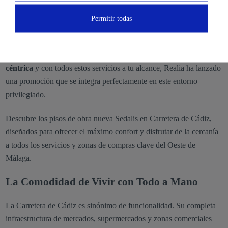
necesidades diarias sin depender del coche es una de las grandes
comodidades que ofrece esta área, lo que la convierte en una
Permitir todas
opción residencial muy atractiva.
Si buscas
comprar un piso de obra nueva en una ubicación
céntrica
y con todos estos servicios a tu alcance, Realia ha lanzado
una promoción que se integra perfectamente en este entorno
privilegiado.
Descubre los pisos de obra nueva Sedalis en Carretera de Cádiz
,
diseñados para ofrecer el máximo confort y disfrutar de la cercanía
a todos los servicios y zonas de compras clave del Oeste de
Málaga.
La Comodidad de Vivir con Todo a Mano
La Carretera de Cádiz es sinónimo de funcionalidad. Su completa
infraestructura de mercados, supermercados y zonas comerciales