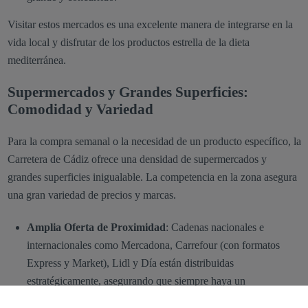
Visitar estos mercados es una excelente manera de integrarse en la
vida local y disfrutar de los productos estrella de la dieta
mediterránea.
Supermercados y Grandes Superficies:
Comodidad y Variedad
Para la compra semanal o la necesidad de un producto específico, la
Carretera de Cádiz ofrece una densidad de supermercados y
grandes superficies inigualable. La competencia en la zona asegura
una gran variedad de precios y marcas.
Amplia Oferta de Proximidad
: Cadenas nacionales e
internacionales como Mercadona, Carrefour (con formatos
Express y Market), Lidl y Día están distribuidas
estratégicamente, asegurando que siempre haya un
supermercado a pocos minutos de casa, independientemente de