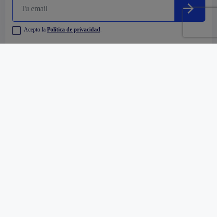
Acepto la
Política de privacidad
.
Empresa
Comprar
Alquilar
Oficinas y Centros Comerciales
91 353 44 00
Pº de la Castellana 216, 28046 Madrid