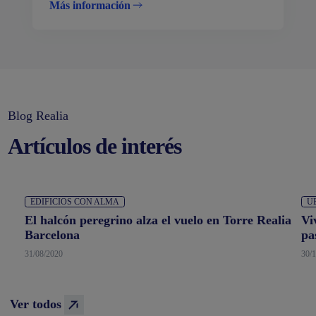
Más información
Blog Realia
Artículos de interés
EDIFICIOS CON ALMA
U
El halcón peregrino alza el vuelo en Torre Realia
Vi
Barcelona
pa
31/08/2020
30/