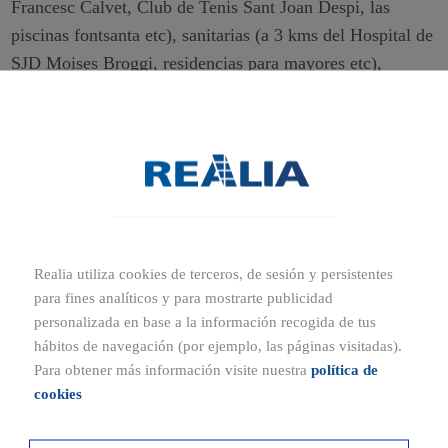
Francesc Calvet, Club de Tenis Sant Joan Despi, las
piscinas fontsanta etc), sanitarias (a 3 kms del Hospital de
SJD Moises Broggi, residencias para mayores etc),
parques y zonas verdes (Parque de Torreblanca, con una
extensión total de 12 hectáreas, los Jardins de Palau
Falguera, Parc de Llobregat o Parc Nadal entre otros). Las
comunicaciones al centro de Barcelona son excelentes,
tanto en transporte privado (carreteras B-10 y B-23),
como transporte público, con varias líneas de autobuses,
así como las líneas R1 y R4 de Cercanías de RENFE, o la
Realia utiliza cookies de terceros, de sesión y persistentes
Línea T3 del Trambaix, que conecta la Avenida de
para fines analíticos y para mostrarte publicidad
Diagonal en poco más de media hora.
personalizada en base a la información recogida de tus
hábitos de navegación (por ejemplo, las páginas visitadas).
Para obtener más información visite nuestra
política de
Ubicaciones cercanas
cookies
5 MIN
10 MIN