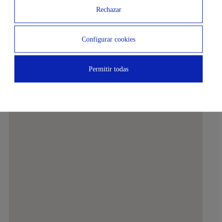
Farmàcia Gaudi 4
Mercadona
Rechazar
15 MIN
15 MIN
Configurar cookies
CFA Arquitecte Jujol
Parc de la Fontasa
Permitir todas