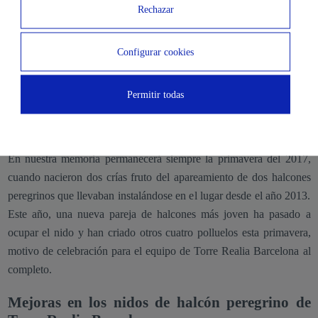
Rechazar
mantener la misma pareja durante toda su vida, así como el lugar en
el que aparearse con ella, los responsables de la Torre Realia
conocemos a las parejas de halcones peregrinos que se instalan en
Configurar cookies
el nido y podemos hacer seguimiento de su evolución. Para
nosotros, ver cómo llegan al edificio año tras año, significa que el
Permitir todas
granito de arena que estamos aportando, verdaderamente resulta
positivo para ellos.
En nuestra memoria permanecerá siempre la primavera del 2017,
cuando nacieron dos crías fruto del apareamiento de dos halcones
peregrinos que llevaban instalándose en el lugar desde el año 2013.
Este año, una nueva pareja de halcones más joven ha pasado a
ocupar el nido y han criado otros cuatro polluelos esta primavera,
motivo de celebración para el equipo de Torre Realia Barcelona al
completo.
Mejoras en los nidos de halcón peregrino de