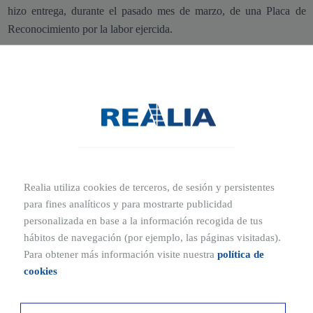
hizo entrega, durante el pasado mes de marzo, de una Placa de
Reconocimiento por la labor ejercida.
Y es que, cuando en 2010 la Torre Realia Barcelona entró a
participar en el proyecto de protección de la especie, instaló un nido
para que las parejas de halcones pudieran aparearse. Esta iniciativa
resultó ser de gran ayuda, ya que, como resultado, en el año 2013
nacieron en la zona las tres primeras crías de halcón peregrino en la
ciudad.
Este momento único marcaba un antes y un después en el proyecto,
Realia utiliza cookies de terceros, de sesión y persistentes
puesto que la labor que con tanta implicación estábamos llevando a
para fines analíticos y para mostrarte publicidad
personalizada en base a la información recogida de tus
cabo desde el equipo de Torre Realia Barcelona, daba sus primeros
hábitos de navegación (por ejemplo, las páginas visitadas).
frutos.
Para obtener más información visite nuestra
política de
cookies
Desde entonces, el nido ha servido como refugio a varias parejas de
halcones peregrinos que buscan, de marzo a mayo, un lugar seguro
donde aparearse. Debido a que esta especie tiene por costumbre