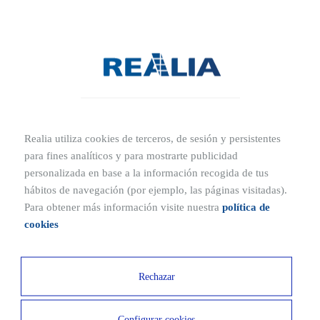
opción que también es muy atractiva, tanto en términos económicos
como también de confort y, sobre todo, de ubicación:
Menor coste y más accesible
Por norma general, comprar
un piso suele ser más económico que
una casa
. Además, son inmuebles más pequeños, de manera que
los gastos de mantenimiento son mucho menores. Así como los
Realia utiliza cookies de terceros, de sesión y persistentes
gastos de luz y calefacción.
para fines analíticos y para mostrarte publicidad
personalizada en base a la información recogida de tus
Y cómo no, son más fáciles a la hora de limpiar porque tienen un
hábitos de navegación (por ejemplo, las páginas visitadas).
tamaño perfectamente manejable.
Para obtener más información visite nuestra
política de
cookies
Ubicación más céntrica
Los pisos suelen tener una buena ubicación
, normalmente cerca
Rechazar
de los núcleos urbanos, por lo que están mucho mejor
comunicados.
Configurar cookies