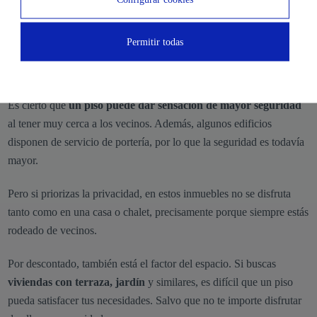
Si te gusta vivir en barrios con mucha actividad social y comercial,
un piso suele ser la mejor opción.
Permitir todas
Menos privacidad y espacio
Es cierto que
un piso puede dar sensación de mayor seguridad
al tener muy cerca a los vecinos. Además, algunos edificios
disponen de servicio de portería, por lo que la seguridad es todavía
mayor.
Pero si priorizas la privacidad, en estos inmuebles no se disfruta
tanto como en una casa o chalet, precisamente porque siempre estás
rodeado de vecinos.
Por descontado, también está el factor del espacio. Si buscas
viviendas con terraza, jardín
y similares, es difícil que un piso
pueda satisfacer tus necesidades. Salvo que no te importe disfrutar