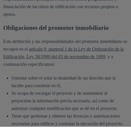
financiación de las obras de edificación con recursos propios o
ajenos.
Obligaciones del promotor inmobiliario
Esta definición y las responsabilidades del promotor inmobiliario se
recogen en el
artículo 9, numeral 1 de la Ley de Ordenación de la
Edificación, Ley 38/1999 del 05 de noviembre de 1999
, y a
continuación especificamos:
Ostentar sobre el solar la titularidad de un derecho que le
faculte para construir en él.
Se ocupa de encargar el proyecto y de suministrar al
proyectista la información previa necesaria, así como de
autorizar cualquier modificación que se dé en el proyecto.
Tiene que gestionar y obtener las licencias y autorizaciones
necesarias para edificar y contratar la ejecución del proyecto.