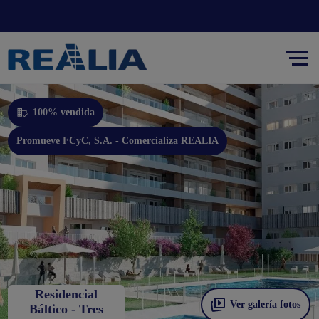
Promueve FCyC, S.A. - Comercializa REALIA
100% vendida
Promueve FCyC, S.A. - Comercializa REALIA
Residencial
Ver galería fotos
Báltico - Tres