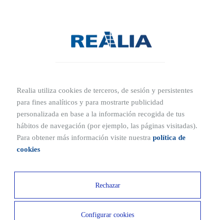
autovía M-607.
Ubicaciones cercanas
10 MIN
10 MIN
Estación RENFE
Hotel Exe
Realia utiliza cookies de terceros, de sesión y persistentes
para fines analíticos y para mostrarte publicidad
10 MIN
15 MIN
personalizada en base a la información recogida de tus
Polideportivo Ciudad de
Residencia de mayores
hábitos de navegación (por ejemplo, las páginas visitadas).
Columbia
DomusVi Tres Cantos
Para obtener más información visite nuestra
política de
cookies
10 MIN
Centro Médico Quirónsalud Tres Cantos
Rechazar
Configurar cookies