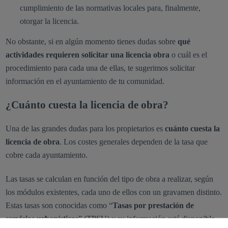
cumplimiento de las normativas locales para, finalmente,
otorgar la licencia.
No obstante, si en algún momento tienes dudas sobre
qué
actividades requieren solicitar una licencia obra
o cuál es el
procedimiento para cada una de ellas, te sugerimos solicitar
información en el ayuntamiento de tu comunidad.
¿Cuánto cuesta la licencia de obra?
Una de las grandes dudas para los propietarios es
cuánto cuesta la
licencia de obra
. Los costes generales dependen de la tasa que
cobre cada ayuntamiento.
Las tasas se calculan en función del tipo de obra a realizar, según
los módulos existentes, cada uno de ellos con un gravamen distinto.
Estas tasas son conocidas como “
Tasas por prestación de
servicios urbanísticos
” (TPSU) y su información está disponible