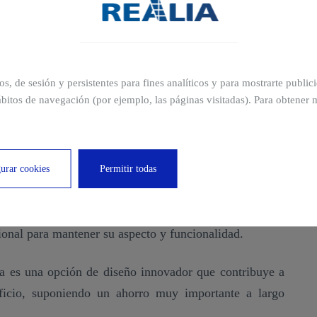
achada tradicional?
entilada puede ser superior
en el momento de su
requiere de material adicional y el proyecto puede ser
ros, de sesión y persistentes para fines analíticos y para mostrarte publi
inversión
se suele amortizar rápidamente
debido a las
bitos de navegación (por ejemplo, las páginas visitadas). Para obtener 
encia que produce en el edificio.
 mantenimiento?
urar cookies
Permitir todas
icios de este tipo de revestimientos es su
bajo
del material que se haya utilizado, por lo general es
ional para mantener su aspecto y funcionalidad.
da es una opción de diseño innovador que contribuye a
dificio, suponiendo un ahorro muy importante a largo