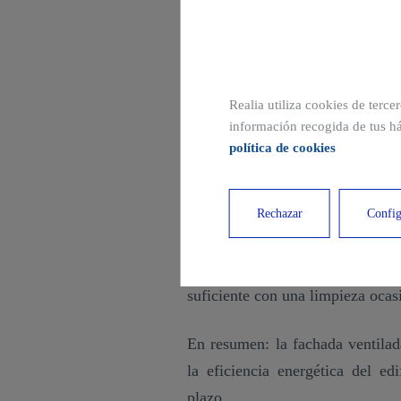
¿Es más cara que la f
El precio de una fachada v
construcción. Después de todo, 
Realia utiliza cookies de terce
más complejo. Sin embargo, la 
información recogida de tus há
grandes ventajas a nivel de efici
política de cookies
¿Cómo se realiza el
Rechazar
Config
Uno de los principales benef
mantenimiento.
Aunque depende 
suficiente con una limpieza ocas
En resumen: la fachada ventila
la eficiencia energética del e
plazo.