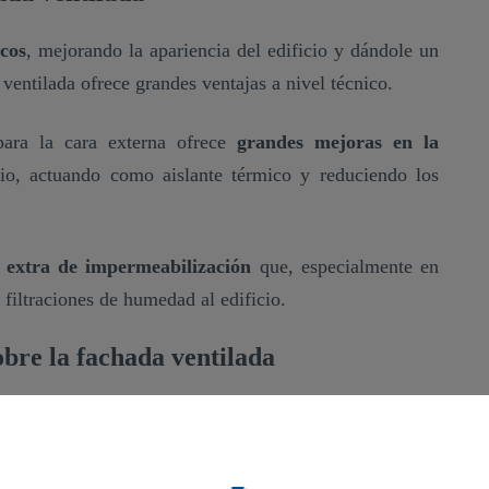
icos
, mejorando la apariencia del edificio y dándole un
ventilada ofrece grandes ventajas a nivel técnico.
para la cara externa ofrece
grandes mejoras en la
io, actuando como aislante térmico y reduciendo los
 extra de impermeabilización
que, especialmente en
s filtraciones de humedad al edificio.
obre la fachada ventilada
os a algunas preguntas recurrentes sobre este tipo de