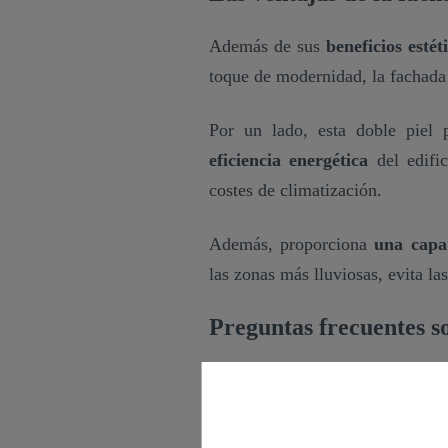
Además de sus
beneficios estét
toque de modernidad, la fachada 
Por un lado, esta doble piel 
eficiencia energética
del edific
costes de climatización.
Además, proporciona
una capa
las zonas más lluviosas, evita la
Preguntas frecuentes s
En nuestra Inmopedia respondem
fachada: