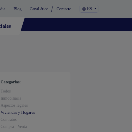
ES
dia
Blog
Canal ético
Contacto
iales
Categorías:
Todos
Inmobiliaria
Aspectos legales
Viviendas y Hogares
Contratos
Compra - Venta