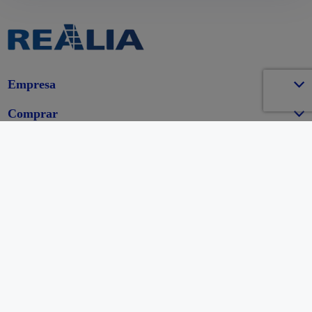
Empresa
Comprar
Alquilar
Oficinas y Centros Comerciales
91 353 44 00
Pº de la Castellana 216, 28046 Madrid
Realia Copyright ©2026. Todos los derechos reservados.