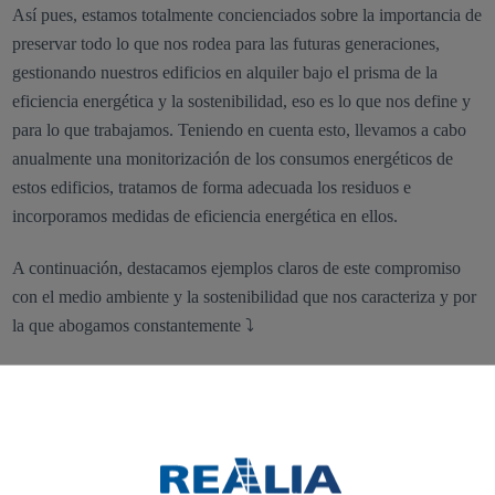
Así pues, estamos totalmente concienciados sobre la importancia de
preservar todo lo que nos rodea para las futuras generaciones,
gestionando nuestros edificios en alquiler bajo el prisma de la
eficiencia energética y la sostenibilidad, eso es lo que nos define y
para lo que trabajamos. Teniendo en cuenta esto, llevamos a cabo
anualmente una monitorización de los consumos energéticos de
estos edificios, tratamos de forma adecuada los residuos e
incorporamos medidas de eficiencia energética en ellos.
A continuación, destacamos ejemplos claros de este compromiso
con el medio ambiente y la sostenibilidad que nos caracteriza y por
la que abogamos constantemente ⤵
↠ Programa protección del Halcón
Peregrino
Pocos son los edificios que pueden presumir de ser espacios
seguros y un hogar real para las aves, en este caso hablamos de una