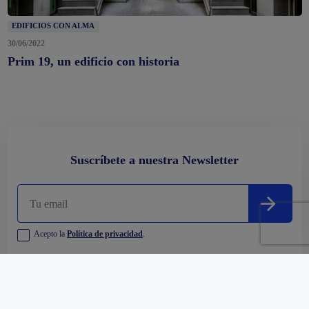
EDIFICIOS CON ALMA
30/06/2022
Prim 19, un edificio con historia
Suscríbete a nuestra Newsletter
Acepto la
Política de privacidad
.