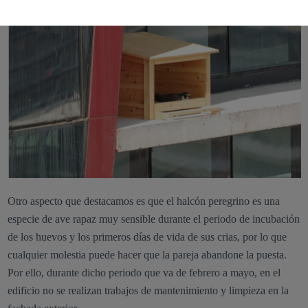
Otro aspecto que destacamos es que el halcón peregrino es una
especie de ave rapaz muy sensible durante el periodo de incubación
de los huevos y los primeros días de vida de sus crias, por lo que
cualquier molestia puede hacer que la pareja abandone la puesta.
Por ello, durante dicho periodo que va de febrero a mayo, en el
edificio no se realizan trabajos de mantenimiento y limpieza en la