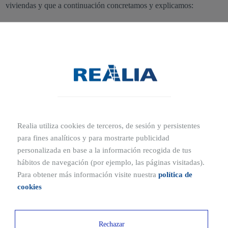
viviendas y que a continuación concretamos y explicamos:
💦 Ahorro de agua en Essència de Sabadell
La promoción de viviendas Essència de Sabadell incorporará
controles de caudal y reutilización de agua de lluvia así como de
una central de tratamiento y recuperación de aguas, con el fin de
obtener mayores ahorros de agua.
💦 Mecanismos de control de consumo de
Realia utiliza cookies de terceros, de sesión y persistentes
agua en Parque del Ensanche
para fines analíticos y para mostrarte publicidad
personalizada en base a la información recogida de tus
Por su parte, la urbanización Realia Parque del Ensanche
hábitos de navegación (por ejemplo, las páginas visitadas).
actualmente también en construcción y comercialización, dispondrá
Para obtener más información visite nuestra
política de
de un sistema de ahorro de agua en el hogar que consistirá en la
cookies
incorporación de mecanismos de control de consumo en todos los
puntos de suministro, tanto en las viviendas como las zonas
comunes de la urbanización.
Rechazar