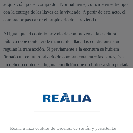
adquisición por el comprador. Normalmente, coincide en el tiempo
con la entrega de las llaves de la vivienda. A partir de este acto, el
comprador pasa a ser el propietario de la vivienda.
Al igual que el contrato privado de compraventa, la escritura
pública debe contener de manera detallada las condiciones que
regulan la transacción. Si previamente a la escritura se hubiera
firmado un contrato privado de compraventa entre las partes, ésta
no debería contener ninguna condición que no hubiera sido pactada
previamente, salvo que la misma sea fruto de una circunstancia
sobrevenida.
Como documento público, precisa de la intervención de un
fedatario público (el notario), que da fe de la capacidad de los
intervinientes y garantiza la legalidad de la operación. Es el
documento necesario para que la compraventa pueda acceder al
Registro de la Propiedad.
Realia utiliza cookies de terceros, de sesión y persistentes