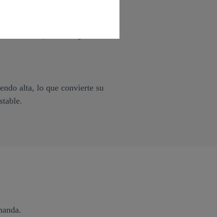
rol de acceso, cámaras y
ndo alta, lo que convierte su
stable.
manda.