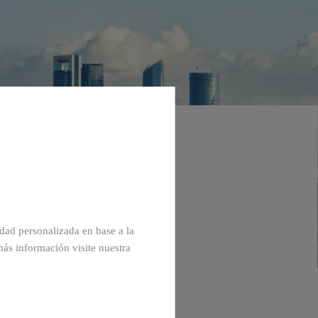
 un garaje en
cidad personalizada en base a la
más información visite nuestra
po
y gana tiempo con una plaza fija