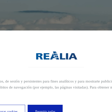
¿Por qué comprar
Madrid?
ros, de sesión y persistentes para fines analíticos y para mostrarte publi
bitos de navegación (por ejemplo, las páginas visitadas). Para obtener 
Comodidad y ahorro de tiem
Olvídate de buscar aparcamiento cada día 
en un punto clave para ti.
urar cookies
Permitir todas