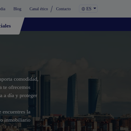
ES
dia
Blog
Canal ético
Contacto
iales
aporta comodidad,
ia te ofrecemos
ía a día y proteger
e encuentres la
vo inmobiliario