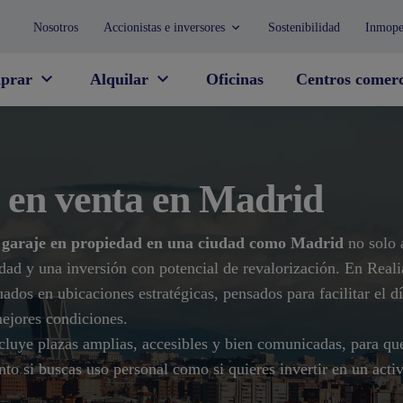
Nosotros
Accionistas e inversores
Sostenibilidad
Inmope
prar
Alquilar
Oficinas
Centros comerc
 en venta en Madrid
 garaje en propiedad en una ciudad como Madrid
no solo 
dad y una inversión con potencial de revalorización. En Real
uados en ubicaciones estratégicas, pensados para facilitar el d
mejores condiciones.
cluye plazas amplias, accesibles y bien comunicadas, para qu
nto si buscas uso personal como si quieres invertir en un acti