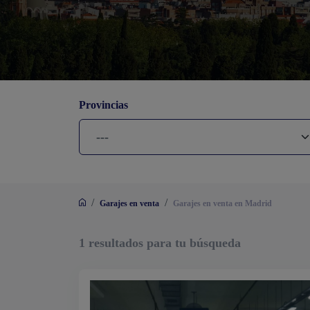
Provincias
/
/
Garajes en venta
Garajes en venta en Madrid
1
resultados para tu búsqueda