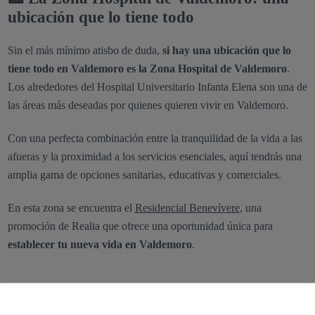
ubicación que lo tiene todo
Sin el más mínimo atisbo de duda,
si hay una ubicación que lo
tiene todo en Valdemoro es la Zona Hospital de Valdemoro
.
Los alrededores del Hospital Universitario Infanta Elena son una de
las áreas más deseadas por quienes quieren vivir en Valdemoro.
Con una perfecta combinación entre la tranquilidad de la vida a las
afueras y la proximidad a los servicios esenciales, aquí tendrás una
amplia gama de opciones sanitarias, educativas y comerciales.
En esta zona se encuentra el
Residencial Benevívere
, una
promoción de Realia que ofrece una oportunidad única para
establecer tu nueva vida en Valdemoro
.
En comercialización