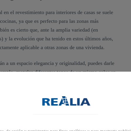
al en el revestimiento para interiores de casas se suele
cocinas, ya que es perfecto para las zonas más
én es cierto que, ante la amplia variedad (en
) y la evolución que ha tenido en estos últimos años,
ectamente aplicable a otras zonas de una vivienda.
án a un espacio elegancia y originalidad, puedes darle
ejemplo, mezclas diferentes tonos de un mismo color en
con distintos materiales del azulejo, desde de
 tamaños. ¡Imaginación al poder con los azulejos para
ía para las paredes