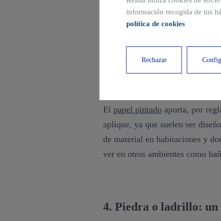
Realia utiliza cookies de terce
información recogida de tus há
El ave fénix de los revestimiento
política de cookies
fue el gran olvidado y, por suer
adaptación de este material a cu
Rechazar
Config
gran variedad de papel pintado pa
muy fácil de colocar.
El
papel pintado
aporta, por regl
aplique, ya que suelen ser dise
de material en habitaciones y d
ver en otros ambientes como bañ
4. Piedra o ladrillo: un