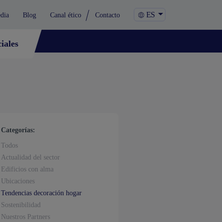
ES
dia
Blog
Canal ético
Contacto
iales
Categorías:
Todos
Actualidad del sector
Edificios con alma
Ubicaciones
Tendencias decoración hogar
Sostenibilidad
Nuestros Partners