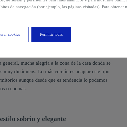
ros, de sesión y persistentes para fines analíticos y para mostrarte publi
bitos de navegación (por ejemplo, las páginas visitadas). Para obtener 
s para interiores de casas, ya que durante un tiempo
te, desde hace un par de años hemos visto su renacer. La
alquier ambiente de la casa es perfecto, ya que hay una
urar cookies
Permitir todas
ra elegir (incluso es posible diseñarlo al gusto) y es
a general, mucha alegría a la zona de la casa donde se
ños muy dinámicos. Lo más común es adaptar este tipo
ormitorios aunque desde que es tendencia lo podemos
os o cocinas.
 estilo sobrio y elegante