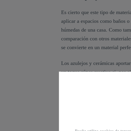
Es cierto que este tipo de materi
aplicar a espacios como baños o 
húmedas de una casa. Como tambi
comparación con otros materiales
se convierte en un material perf
Los azulejos y cerámicas aportar
un toque súper creativo si, por 
una pared. También puedes jugar 
cerámica, hasta gres, o combinar
el revestimiento de interiores!
3. Papel pintado: alegr