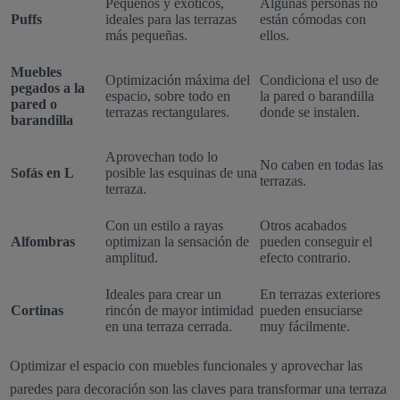
Pequeños y exóticos,
Algunas personas no
Puffs
ideales para las terrazas
están cómodas con
más pequeñas.
ellos.
Muebles
Optimización máxima del
Condiciona el uso de
pegados a la
espacio, sobre todo en
la pared o barandilla
pared o
terrazas rectangulares.
donde se instalen.
barandilla
Aprovechan todo lo
No caben en todas las
Sofás en L
posible las esquinas de una
terrazas.
terraza.
Con un estilo a rayas
Otros acabados
Alfombras
optimizan la sensación de
pueden conseguir el
amplitud.
efecto contrario.
Ideales para crear un
En terrazas exteriores
Cortinas
rincón de mayor intimidad
pueden ensuciarse
en una terraza cerrada.
muy fácilmente.
Optimizar el espacio con muebles funcionales y aprovechar las
paredes para decoración son las claves para transformar una terraza