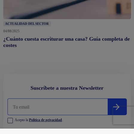
ACTUALIDAD DEL SECTOR
04/08/2025
¿Cuánto cuesta escriturar una casa? Guía completa de
costes
Suscríbete a nuestra Newsletter
Acepto la
Política de privacidad
.