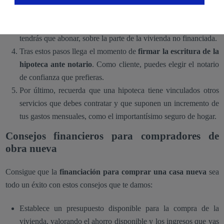
un ingreso para formalizar el pago respecto a las escrituras de
compraventa y la hipoteca. Es la cantidad de dinero que
tendrás que abonar, sobre la parte de la vivienda no financiada.
Tras estos pasos llega el momento de
firmar la escritura de la
hipoteca ante notario
. Como cliente, puedes elegir el notario
de confianza que prefieras.
Por último, recuerda que una hipoteca tiene vinculados otros
servicios que debes contratar y que suponen un incremento de
tus gastos mensuales, como el importantísimo seguro de hogar.
Consejos financieros para compradores de
obra nueva
Consigue que la
financiación para comprar una casa nueva
sea
todo un éxito con estos consejos que te damos:
Establece un presupuesto disponible para la compra de la
vivienda, valorando el ahorro disponible y los ingresos que vas