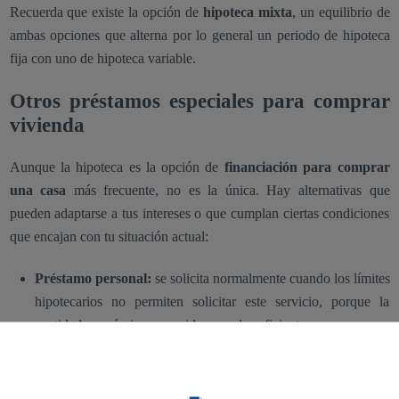
Recuerda que existe la opción de
hipoteca mixta
, un equilibrio de
ambas opciones que alterna por lo general un periodo de hipoteca
fija con uno de hipoteca variable.
Otros préstamos especiales para comprar
vivienda
Aunque la hipoteca es la opción de
financiación para comprar
una casa
más frecuente, no es la única. Hay alternativas que
pueden adaptarse a tus intereses o que cumplan ciertas condiciones
que encajan con tu situación actual:
Préstamo personal:
se solicita normalmente cuando los límites
hipotecarios no permiten solicitar este servicio, porque la
cantidad económica requerida no es la suficiente.
Donación familiar:
una alternativa de financiación que acogen
las familias que tienen suficiente capital para ello, con el fin de
evitar intereses y otros condicionantes clásicos de una entidad