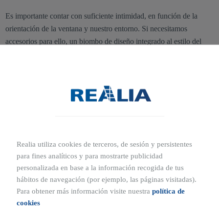
Es importante contar con suficiente intimidad, en función de la
orientación de la ventana y nuestro entorno. Si necesitamos
accesorios para ello, un biombo de diseño integrado al estilo del
dormitorio puede ser suficiente.
En un vestidor,
el espejo es compañero imprescindible
. La
combinación con la ventana nos permitirá descubrir en nuestro
reflejo cómo nos queda cada prenda con todo lujo de detalles.
Soluciones para habitaciones con vestidor
pequeño
Realia utiliza cookies de terceros, de sesión y persistentes
para fines analíticos y para mostrarte publicidad
Aunque no tengas mucho espacio, también puedes tener
una
personalizada en base a la información recogida de tus
habitación con vestidor pequeño
moderno y funcional.
hábitos de navegación (por ejemplo, las páginas visitadas).
Para obtener más información visite nuestra
política de
En estos casos es recomendable optar por una puerta corredera. La
cookies
optimización del espacio con esta alternativa está hecha, ya que una