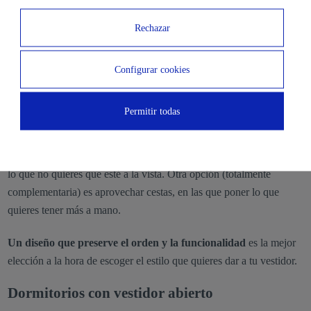
puerta corredera sobre pared consigue que ganes lo que
normalmente ocupa la puerta tradicional.
Rechazar
Diseño y almacenamiento eficiente
Configurar cookies
Al no tener mucho espacio,
el orden en el almacenamiento de
ropa, zapatos y accesorios es la clave
para aprovecharlo al
Permitir todas
máximo.
Las cajas serán tu mejor aliado, ya que puedes meter en ellas todo
lo que no quieres que esté a la vista. Otra opción (totalmente
complementaria) es aprovechar cestas, en las que poner lo que
quieres tener más a mano.
Un diseño que preserve el orden y la funcionalidad
es la mejor
elección a la hora de escoger el estilo que quieres dar a tu vestidor.
Dormitorios con vestidor abierto