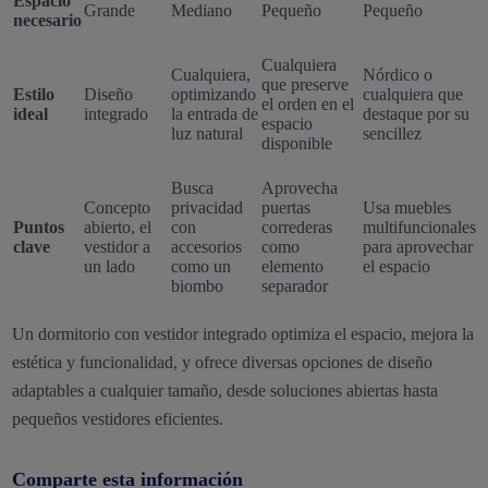
Espacio
Grande
Mediano
Pequeño
Pequeño
necesario
Cualquiera
Cualquiera,
Nórdico o
que preserve
Estilo
Diseño
optimizando
cualquiera que
el orden en el
ideal
integrado
la entrada de
destaque por su
espacio
luz natural
sencillez
disponible
Busca
Aprovecha
Concepto
privacidad
puertas
Usa muebles
Puntos
abierto, el
con
correderas
multifuncionales
clave
vestidor a
accesorios
como
para aprovechar
un lado
como un
elemento
el espacio
biombo
separador
Un dormitorio con vestidor integrado optimiza el espacio, mejora la
estética y funcionalidad, y ofrece diversas opciones de diseño
adaptables a cualquier tamaño, desde soluciones abiertas hasta
pequeños vestidores eficientes.
Comparte esta información