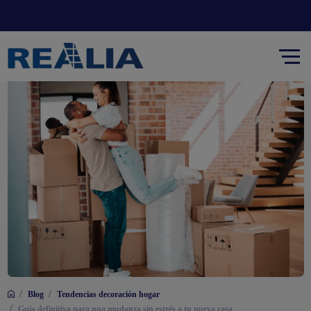
/
/
Blog
Tendencias decoración hogar
/
Guía definitiva para una mudanza sin estrés a tu nueva casa