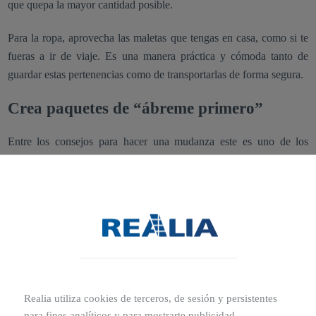
que quepa la mayor cantidad posible.
Para la ropa, aprovecha las maletas que tengas en casa, como si te
fueras a ir de viaje. Es una manera práctica y cómoda tanto de
guardar estas pertenencias como de transportarlas de forma segura.
Crea paquetes de “ábreme primero”
Entre los consejos para hacer una mudanza este es uno de los
mejores trucos. Consiste en
crear paquetes o cajas con los
utensilios básicos
que vas a necesitar nada más llegar a tu nuevo
hogar.
Puede ser desde unas sábanas para las camas hasta cargadores de
móvil, lo que tú consideres apropiado.
Aligera los muebles
Realia utiliza cookies de terceros, de sesión y persistentes
Si es viable y, sobre todo, si vas a encargarte de la mudanza por tu
para fines analíticos y para mostrarte publicidad