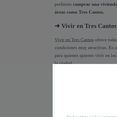
prefieren
comprar una vivienda
áreas como Tres Cantos.
➜ Vivir en Tres Cantos
Vivir en Tres Cantos
ofrece todas
condiciones muy atractivas. Es
para quienes quieren vivir en la
la ciudad.
De ahí que tenga unas conexione
el trayecto en coche en menos d
hecho de estar ubicada en una z
condiciones ambientales tan b
vivir.