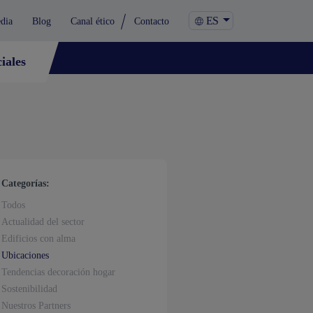
ES
dia
Blog
Canal ético
Contacto
iales
Categorías:
Todos
Actualidad del sector
Edificios con alma
Ubicaciones
Tendencias decoración hogar
Sostenibilidad
Nuestros Partners