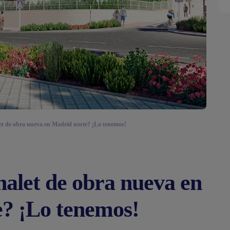
et de obra nueva en Madrid norte? ¡Lo tenemos!
halet de obra nueva en
? ¡Lo tenemos!