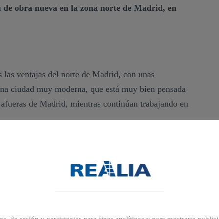
 de obra nueva en la zona norte de Madrid, en
 las ventajas del norte de Madrid, con unas
 una ciudad muy moderna, que está muy bien pensada
s afueras de Madrid, mientras continúan trabajando en
s con el centro de Madrid tan buenas, pudiendo hacer
e 30 minutos.
La cercanía con la ciudad
, sumada al
ona natural,
llena de zonas verdes y con unas
uenas
, hacen de Tres Cantos una localidad ideal para