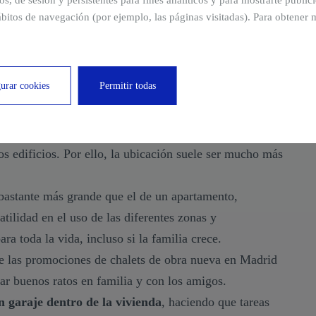
ros, de sesión y persistentes para fines analíticos y para mostrarte publi
 un chalet
bitos de navegación (por ejemplo, las páginas visitadas). Para obtener 
de vivir en un chalet de obra nueva en Madrid Norte?
nidad de Madrid ofrece unas opciones realmente
urar cookies
Permitir todas
neficio en vivir en un chalet?
os en
áreas residenciales, menos masificadas
que las
s edificios.
Por ello, la ubicación suele ser mucho más
bastante más grande que el de un apartamento,
tilidad en el uso de las diferentes zonas y
ra toda la vida, incluso si la familia crece.
 las promociones de chalets de obra nueva en Madrid
ar buenos ratos en familia y con los amigos.
n garaje dentro de la vivienda
, haciendo que tareas