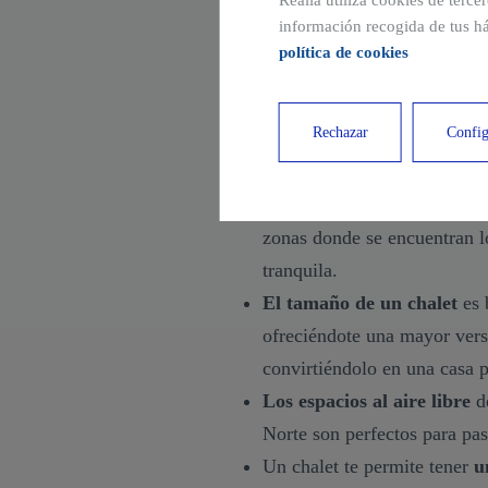
Realia utiliza cookies de terce
➜ Ventajas de vivir en
información recogida de tus há
política de cookies
¿Cuáles son las ventajas reales 
La nueva zona norte de la Comu
Rechazar
Config
interesantes, pero, ¿hay algún be
Los chalets están construid
zonas donde se encuentran lo
tranquila.
El tamaño de un chalet
es 
ofreciéndote una mayor versa
convirtiéndolo en una casa pa
Los espacios al aire libre
de
Norte son perfectos para pas
Un chalet te permite tener
u