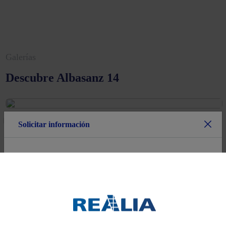
Galerías
Descubre Albasanz 14
Solicitar información
Ver zona multimedia
Nombre*
Apellidos
Descargas