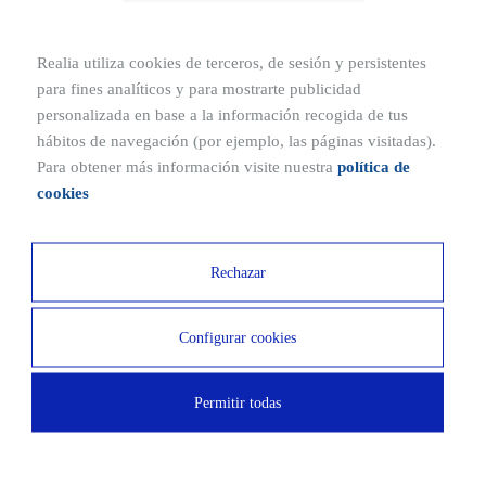
Descargas
Teléfono
Realia utiliza cookies de terceros, de sesión y persistentes
para fines analíticos y para mostrarte publicidad
Planos
Dossier comercial
personalizada en base a la información recogida de tus
Email*
hábitos de navegación (por ejemplo, las páginas visitadas).
Para obtener más información visite nuestra
política de
cookies
Ubicación
Dónde se sitúa Albasanz 14
Mensaje
Rechazar
Calle de Albasanz, 14, 28037 Madrid
Situado en el distrito de Ciudad Lineal, este edificio de
Configurar cookies
oficinas ofrece conexión directa con el aeropuerto, la
autovía A-2 y las carreteras de circunvalación M-30 y M-
Permitir todas
He leído y acepto la
Política de privacidad
.
40. Además, la zona cuenta con excelentes medios de
transporte público.
Deseo recibir novedades.