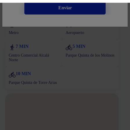
Enviar
Ubicaciones cercanas
5 MIN
10 MIN
Metro
Aeropuerto
7 MIN
5 MIN
Centro Comercial Alcalá
Parque Quinta de los Molinos
Norte
10 MIN
Parque Quinta de Torre Arias