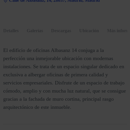
Calle de Albasanz, 14, 28037, Madrid, Madrid
Detalles
Galerías
Descargas
Ubicación
Más inform
El edificio de oficinas Albasanz 14 conjuga a la
perfección una inmejorable ubicación con modernas
instalaciones. Se trata de un espacio singular dedicado en
exclusiva a albergar oficinas de primera calidad y
servicios empresariales. Disfrute de un espacio de trabajo
cómodo, amplio y con mucha luz natural, que se consigue
gracias a la fachada de muro cortina, principal rasgo
arquitectónico de este inmueble.