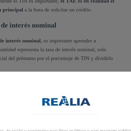
mente el TIN es importante,
el TAE es en realidad el
a principal
a la hora de solicitar un crédito.
 de interés nominal
 de interés nominal
, es importante aprender a
antidad representa la tasa de interés nominal, solo
nicial del préstamo por el porcentaje de TIN y dividirlo
éstamo de 1.000 euros a un 4% anual, el cálculo sería
0€ de interés nominal al año. A lo largo del año, le
idad total de 1.040€.
inal de una hipoteca?