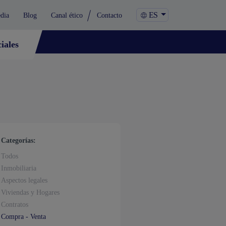
ES
dia
Blog
Canal ético
Contacto
iales
Categorías:
Todos
Inmobiliaria
Aspectos legales
Viviendas y Hogares
Contratos
Compra - Venta