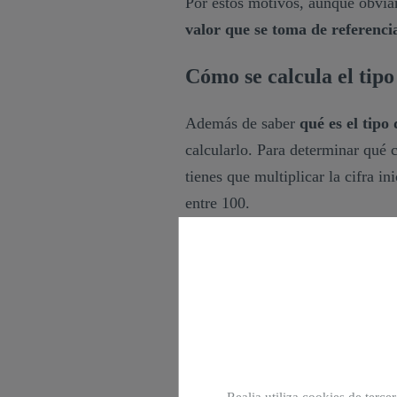
Por estos motivos, aunque obvia
valor que se toma de referenci
Cómo se calcula el tipo
Además de saber
qué es el tipo
calcularlo. Para determinar qué c
tienes que multiplicar la cifra i
entre 100.
Por ejemplo: si has pedido un pr
el siguiente: 1.000 x 4 / 100 = 4
devolverás a la entidad una cant
¿Qué es el interés nom