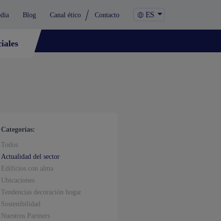
ES
dia
Blog
Canal ético
Contacto
iales
Categorías:
Todos
Actualidad del sector
Edificios con alma
Ubicaciones
Tendencias decoración hogar
Sostenibilidad
Nuestros Partners