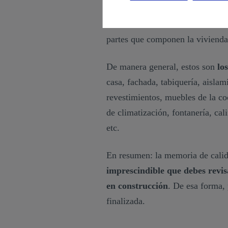
La memoria de calidades se estru
partes que componen la viviend
De manera general, estos son
lo
casa, fachada, tabiquería, aislam
revestimientos, muebles de la coc
de climatización, fontanería, cal
etc.
En resumen: la memoria de calid
imprescindible que debes revi
en construcción
. De esa forma,
finalizada.