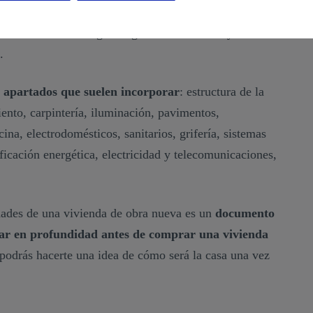
ctura de manera lógica según los materiales y las
a.
s apartados que suelen incorporar
: estructura de la
iento, carpintería, iluminación, pavimentos,
ina, electrodomésticos, sanitarios, grifería, sistemas
ificación energética, electricidad y telecomunicaciones,
ades de una vivienda de obra nueva es un
documento
sar en profundidad antes de comprar una vivienda
 podrás hacerte una idea de cómo será la casa una vez