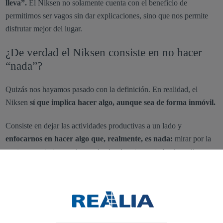
lleva”.
El Niksen no solamente cuenta con el beneficio de
permitirnos ser vagos sin dar explicaciones, sino que nos permite
disfrutar mejor del lugar.
¿De verdad el Niksen consiste en no hacer
“nada”?
Quizás nos hayamos pasado con la definición. En realidad, el
Niksen
sí que implica hacer algo, aunque sea de forma inmóvil.
Consiste en dejar las actividades productivas a un lado y
enfocarnos en hacer algo que, realmente, es nada:
mirar por la
ventana, sentarte por el mero hecho de estar sentado sin realizar
ninguna otra actividad…
➜ Otras palabras extranjeras que apuestan
por estilos de vida