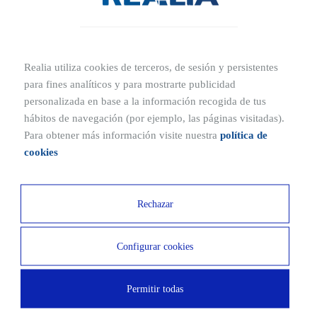
Storage room
1
Descargar planos
Realia utiliza cookies de terceros, de sesión y persistentes
para fines analíticos y para mostrarte publicidad
personalizada en base a la información recogida de tus
hábitos de navegación (por ejemplo, las páginas visitadas).
Desde
T05.5
Para obtener más información visite nuestra
política de
612.500€
cookies
3 BEDROOMS
143.48 m²
Rechazar
Homes
Esc. 1 Pl. 3ª Pt. 5
Number of parking spaces
2
Storage room
1
Configurar cookies
Permitir todas
Descargar planos