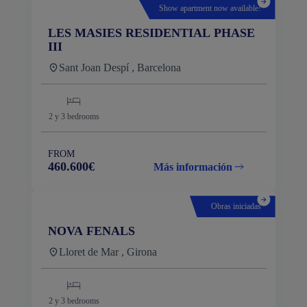
Show apartment now available!
LES MASIES RESIDENTIAL PHASE
III
Sant Joan Despí , Barcelona
2 y 3
bedrooms
FROM
460.600€
Más información
Obras iniciadas
NOVA FENALS
Lloret de Mar , Girona
2 y 3
bedrooms