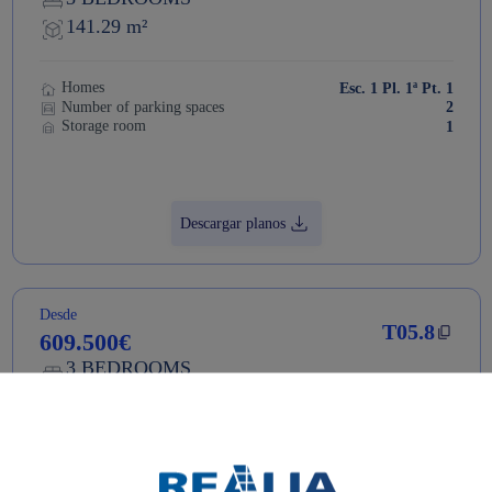
141.29 m²
Homes
Esc. 1 Pl. 1ª Pt. 1
Number of parking spaces
2
Storage room
1
Descargar planos
Desde
T05.8
609.500€
3 BEDROOMS
138.03 m²
Homes
Esc. 2 Pl. 5ª Pt. 2
Number of parking spaces
2