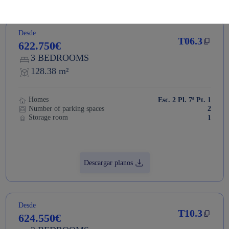
Desde
T06.3
622.750€
3 BEDROOMS
128.38 m²
Homes
Esc. 2 Pl. 7ª Pt. 1
Number of parking spaces
2
Storage room
1
Descargar planos
Desde
T10.3
624.550€