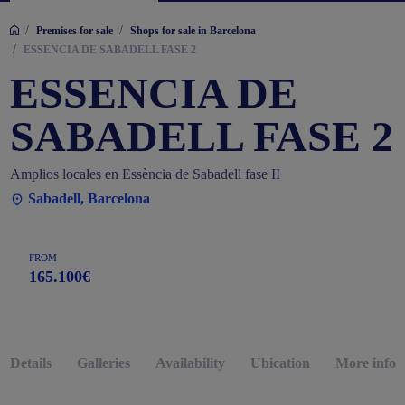
/
/
Premises for sale
Shops for sale in Barcelona
/
ESSENCIA DE SABADELL FASE 2
ESSENCIA DE
SABADELL FASE 2
Amplios locales en Essència de Sabadell fase II
Sabadell, Barcelona
FROM
165.100€
Details
Galleries
Availability
Ubication
More infor