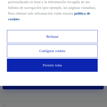
personalizada en base a la información recogida de tus
hábitos de navegación (por ejemplo, las páginas visitadas).
L1
Para obtener más información visite nuestra
política de
cookies
2
Surface
177.15 m
Rechazar
Price from
223.300€
Configurar cookies
Are you interested?
Permitir todas
Contact us for more information and prices
Request information