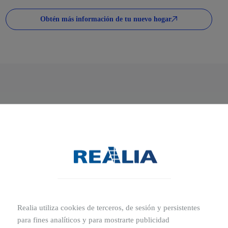
Obtén más información de tu nuevo hogar
IVA and others taxes not included*
L5
2
Surface
120.12 m
Price from
165.100€
Realia utiliza cookies de terceros, de sesión y persistentes
para fines analíticos y para mostrarte publicidad