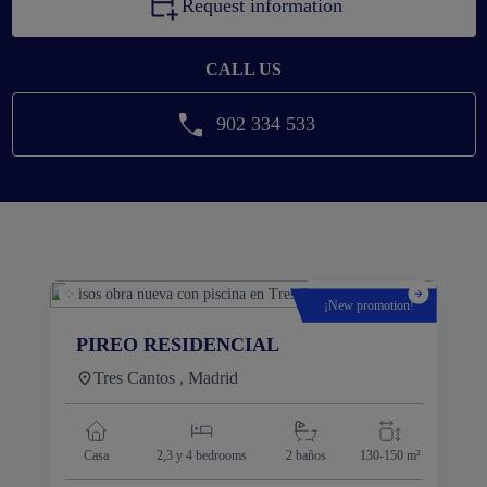
Request information
CALL US
902 334 533
¡New promotion!
PIREO RESIDENCIAL
Tres Cantos , Madrid
Casa
2,3 y 4
bedrooms
2 baños
130-150 m²