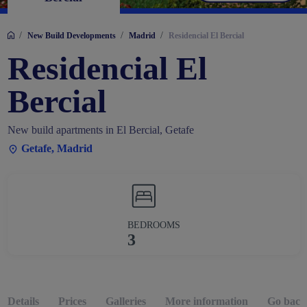
/
/
/
New Build Developments
Madrid
Residencial El Bercial
Residencial El
Bercial
New build apartments in El Bercial, Getafe
Getafe, Madrid
BEDROOMS
3
Details
Prices
Galleries
More information
Go back