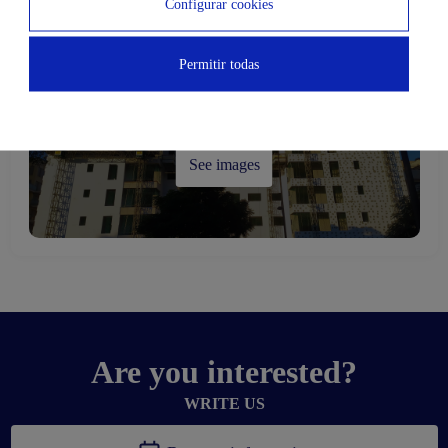
Configurar cookies
Permitir todas
See images
Are you interested?
WRITE US