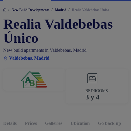
/
/
/
New Build Developments
Madrid
Realia Valdebebas Único
Realia Valdebebas
Único
New build apartments in Valdebebas, Madrid
Valdebebas, Madrid
BEDROOMS
3 y 4
Details
Prices
Galleries
Ubication
Go back up