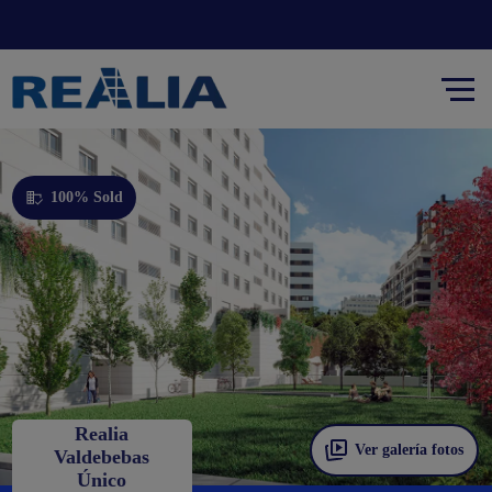
100% Sold
Realia
Ver galería fotos
Valdebebas
Único