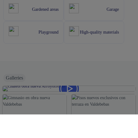
Gardened areas
Garage
Playground
High-quality materials
Galleries
View multimedia area